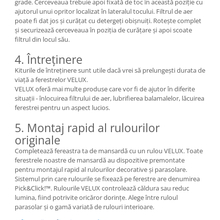
grade. Cerceveaua trebuie apoi fixată de toc în această poziție cu
ajutorul unui opritor localizat în lateralul tocului. Filtrul de aer
poate fi dat jos și curățat cu detergeți obișnuiți. Rotește complet
și securizează cerceveaua în poziția de curățare și apoi scoate
filtrul din locul său.
4. Întreținere
Kiturile de întreținere sunt utile dacă vrei să prelungești durata de
viață a ferestrelor VELUX.
VELUX oferă mai multe produse care vor fi de ajutor în diferite
situații - înlocuirea filtrului de aer, lubrifierea balamalelor, lăcuirea
ferestrei pentru un aspect lucios.
5. Montaj rapid al rulourilor
originale
Completează fereastra ta de mansardă cu un rulou VELUX. Toate
ferestrele noastre de mansardă au dispozitive premontate
pentru montajul rapid al rulourilor decorative și parasolare.
Sistemul prin care rulourile se fixează pe ferestre are denumirea
Pick&Click!™. Rulourile VELUX controlează căldura sau reduc
lumina, fiind potrivite oricăror dorințe. Alege între ruloul
parasolar și o gamă variată de rulouri interioare.