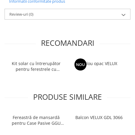
Informatii conformitate produs
Review-uri
(0)
RECOMANDARI
Kit solar cu întrerupător
Rulou opac VELUX
NOU
pentru ferestrele cu
actionare manuală VELUX
KSX 100K
PRODUSE SIMILARE
Fereastră de mansardă
Balcon VELUX GDL 3066
pentru Case Pasive GGU
008230