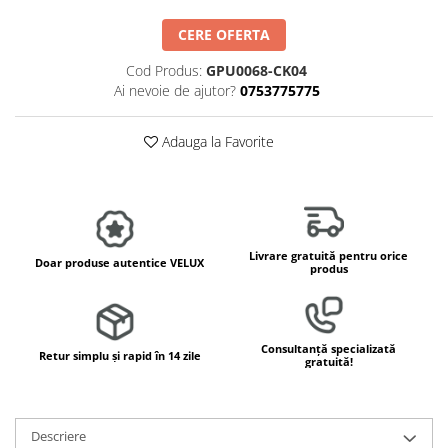
CERE OFERTA
Cod Produs:
GPU0068-CK04
Ai nevoie de ajutor?
0753775775
Adauga la Favorite
Livrare gratuită pentru orice
Doar produse autentice VELUX
produs
Consultanță specializată
Retur simplu și rapid în 14 zile
gratuită!
Descriere