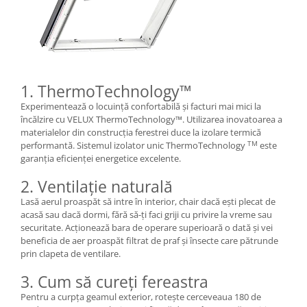
1. ThermoTechnology™
Experimentează o locuință confortabilă și facturi mai mici la
încălzire cu VELUX ThermoTechnology™. Utilizarea inovatoarea a
materialelor din construcția ferestrei duce la izolare termică
TM
performantă. Sistemul izolator unic ThermoTechnology
este
garanția eficienței energetice excelente.
2. Ventilație naturală
Lasă aerul proaspăt să intre în interior, chair dacă ești plecat de
acasă sau dacă dormi, fără să-ți faci griji cu privire la vreme sau
securitate. Acționează bara de operare superioară o dată și vei
beneficia de aer proaspăt filtrat de praf și însecte care pătrunde
prin clapeta de ventilare.
3. Cum să cureți fereastra
Pentru a curpța geamul exterior, rotește cerceveaua 180 de