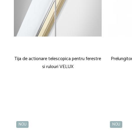
Tija de actionare telescopica pentru ferestre
Prelungito
si rulouri VELUX
NOU
NOU