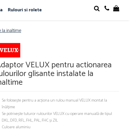
sa
Rulouri si rolete
 la inaltime
daptor VELUX pentru actionarea
ulourilor glisante instalate la
naltime
Se folosește pentru a acționa un rulou manual VELUX montat la
înălțime
Se potrivește tuturor rulourilor VELUX cu operare manuală de tipul
DKL, DFD, RFL, FHL, PAL, FHC și ZIL
Culoare aluminiu