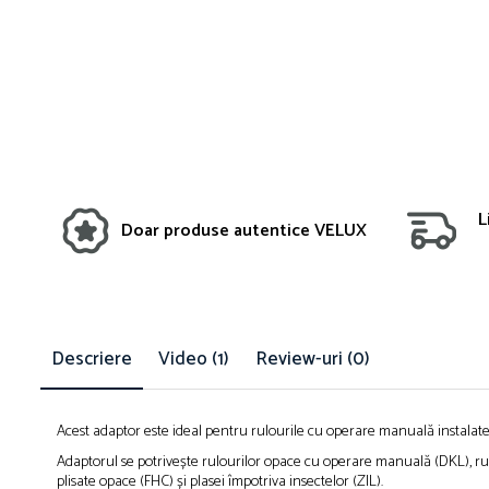
L
Doar produse autentice VELUX
Descriere
Video
(1)
Review-uri
(0)
Acest adaptor este ideal pentru rulourile cu operare manuală instalate l
Adaptorul se potrivește rulourilor opace cu operare manuală (DKL), rul
plisate opace (FHC) și plasei împotriva insectelor (ZIL).