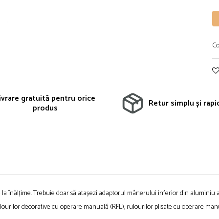
Co
ivrare gratuită pentru orice
Retur simplu și rapid
produs
a înălțime. Trebuie doar să atașezi adaptorul mânerului inferior din aluminiu al r
ourilor decorative cu operare manuală (RFL), rulourilor plisate cu operare manu