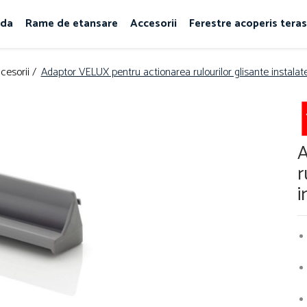
rda
Rame de etansare
Accesorii
Ferestre acoperis tera
cesorii /
Adaptor VELUX pentru actionarea rulourilor glisante instalate
A
r
i