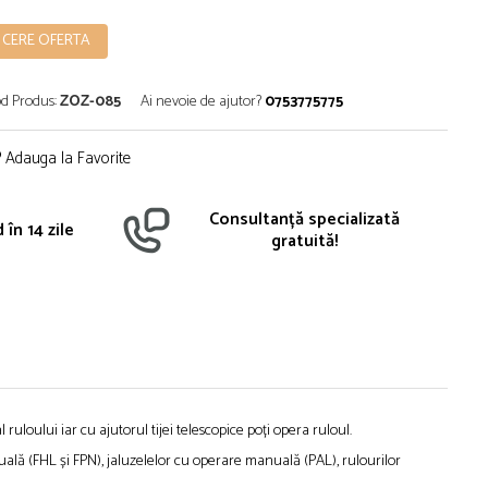
CERE OFERTA
d Produs:
ZOZ-085
Ai nevoie de ajutor?
0753775775
Adauga la Favorite
Consultanță specializată
 în 14 zile
gratuită!
uloului iar cu ajutorul tijei telescopice poți opera ruloul.
ală (FHL și FPN), jaluzelelor cu operare manuală (PAL), rulourilor