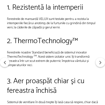
1. Rezistentă la intemperii
Ferestrele de mansardă VELUX sunt testate pentru a rezista la
intemperiile fiecărui anotimp, de la furtunile cu grindină din timpul
verii, la căderile de zăpadă și gerul iernii.
2. ThermoTechnology™
Ferestrele noastre Standard beneficiază de sistemul inovator
TM
ThermoTechnology
. Acest sistem izolator unic îți transformă
fereastra într-un scut extrem de puternic împotriva vântului și
temperaturilor reci.
3. Aer proaspăt chiar și cu
fereastra închisă
Sistemul de venitlare în două trepte îți lasă casa să respire, chiar dacă