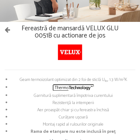
Fereastră de mansardă VELUX GLU
0051B cu actionare de jos
2
Geam termoizolant optimizat din 2 foi de sticlă U
1.3 W/m
K
fer
Garnitură suplimentară împotriva curentului
Rezistență la intemperii
Aer proaspăt chiar și cu fereastra închisă
Curățare ușoară
Montaj rapid al rulourilor originale
Rama de etanșare nu este inclusă în preț