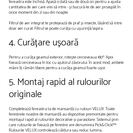
fereastra este închisă. Apasă o dată sau de două ori pentru a ajusta
cantitatea de aer care vrei să intre - și bucură-te de aer proaspăt în
orice moment din zi sau din noapte.
Filtrul de aer integrat te protejează de praf și insecte, lăsând să intre
doar aer curat. Filtrul se poate curăța cu ușurință/aspira.
4. Curățare ușoară
o
Pentru a curăța geamul exterior, rotește cerceveaua 180
. Apoi
fixează cerceveaua în toc cu ajutorul zăvorului. În acest mod, ambele
mâini îți rămân libere pentru a curăța geamul foarte ușor.
5. Montaj rapid al rulourilor
originale
Completează fereastra ta de mansardă cu rulouri VELUX. Toate
ferestrele noastre de mansardă au dispozitive premontate pentru
montajul rapid al rulourilor decorative și parasolare. Sistemul prin
care rulourile se fixează pe ferestre are denumirea Pick&Click!™.
Rulourile VELUX controlează căldura sau reduc lumina,