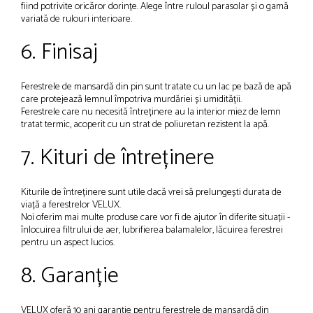
fiind potrivite oricăror dorințe. Alege între ruloul parasolar și o gamă
variată de rulouri interioare.
6. Finisaj
Ferestrele de mansardă din pin sunt tratate cu un lac pe bază de apă
care protejează lemnul împotriva murdăriei și umidității.
Ferestrele care nu necesită întreținere au la interior miez de lemn
tratat termic, acoperit cu un strat de poliuretan rezistent la apă.
7. Kituri de întreținere
Kiturile de întreținere sunt utile dacă vrei să prelungești durata de
viață a ferestrelor VELUX.
Noi oferim mai multe produse care vor fi de ajutor în diferite situații -
înlocuirea filtrului de aer, lubrifierea balamalelor, lăcuirea ferestrei
pentru un aspect lucios.
8. Garanție
VELUX oferă 10 ani garanție pentru ferestrele de mansardă din