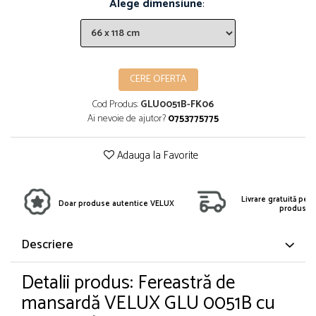
Alege dimensiune
:
CERE OFERTA
Cod Produs:
GLU0051B-FK06
Ai nevoie de ajutor?
0753775775
Adauga la Favorite
Livrare gratuită pent
Doar produse autentice VELUX
produs
Descriere
Detalii produs: Fereastră de
mansardă VELUX GLU 0051B cu