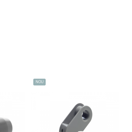
NOU
N