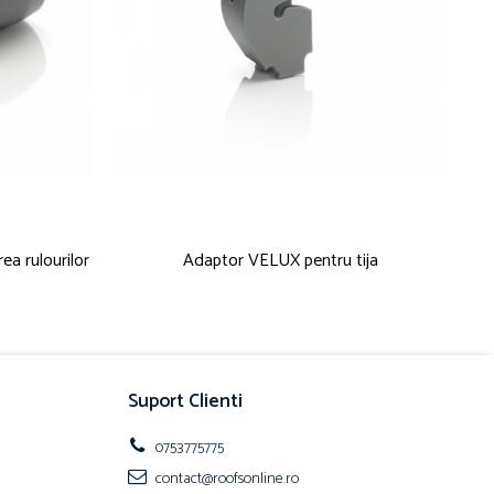
a rulourilor
Adaptor VELUX pentru tija
Tij
Suport Clienti
0753775775
contact@roofsonline.ro