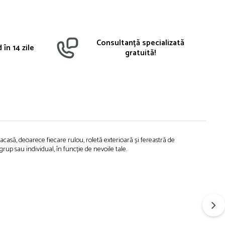
Consultanță specializată
 în 14 zile
gratuită!
casă, deoarece fiecare rulou, roletă exterioară și fereastră de
up sau individual, în funcție de nevoile tale.