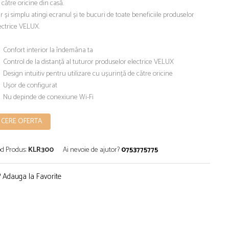
 către oricine din casă.
r și simplu atingi ecranul și te bucuri de toate beneficiile produselor
ectrice VELUX.
Confort interior la îndemâna ta
Control de la distanță al tuturor produselor electrice VELUX
Design intuitiv pentru utilizare cu ușurință de către oricine
Ușor de configurat
Nu depinde de conexiune Wi-Fi
CERE OFERTA
d Produs:
KLR300
Ai nevoie de ajutor?
0753775775
Adauga la Favorite