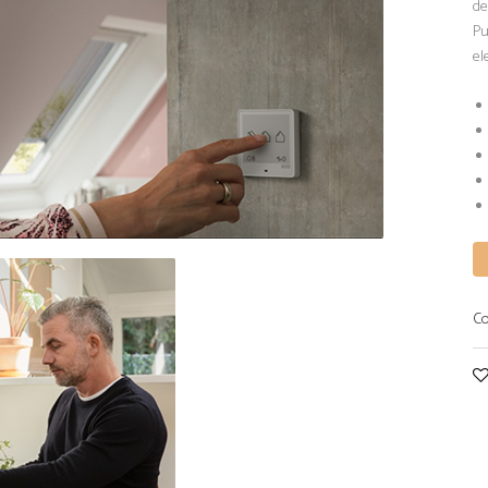
de
Pu
el
Co