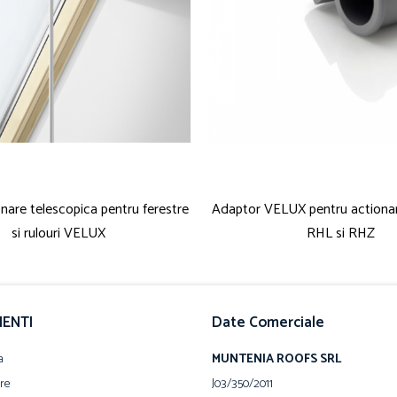
onare telescopica pentru ferestre
Adaptor VELUX pentru actionare
si rulouri VELUX
RHL si RHZ
IENTI
Date Comerciale
a
MUNTENIA ROOFS SRL
are
J03/350/2011