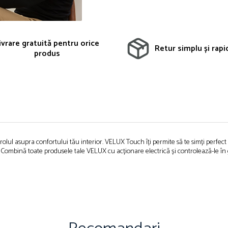
ivrare gratuită pentru orice
Retur simplu și rapid
produs
l asupra confortului tău interior. VELUX Touch îți permite să te simți perfect a
 Combină toate produsele tale VELUX cu acționare electrică și controlează-le în gr