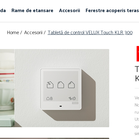
rda
Rame de etansare
Accesorii
Ferestre acoperis tera
Home /
Accesorii /
Tabletă de control VELUX Touch KLR 300
T
Ve
No
ru
Ut
op
si