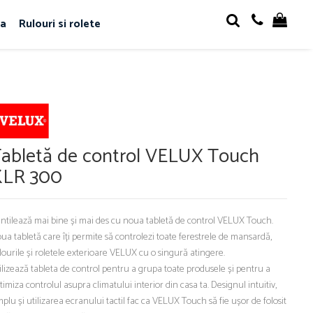
sa
Rulouri si rolete
abletă de control VELUX Touch
KLR 300
ntilează mai bine și mai des cu noua tabletă de control VELUX Touch.
ua tabletă care îți permite să controlezi toate ferestrele de mansardă,
lourile și roletele exterioare VELUX cu o singură atingere.
ilizează tableta de control pentru a grupa toate produsele și pentru a
timiza controlul asupra climatului interior din casa ta. Designul intuitiv,
mplu și utilizarea ecranului tactil fac ca VELUX Touch să fie ușor de folosit